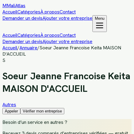
M
MaliAtlas
Accueil
Catégories
À propos
Contact
Demander un devis
Ajouter votre entreprise
Menu
Accueil
Catégories
À propos
Contact
Demander un devis
Ajouter votre entreprise
Accueil
/
Annuaire
/
Soeur Jeanne Francoise Keita MAISON
D'ACCUEIL
S
Soeur Jeanne Francoise Keita
MAISON D'ACCUEIL
Autres
Appeler
Vérifier mon entreprise
Besoin d’un service
en autres
?
Recevez
3 devis comparés d’entreprises vérifiées
— gratuit,