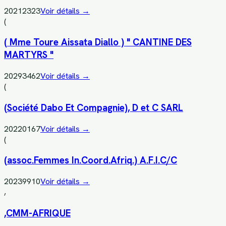
20212323
Voir détails →
(
( Mme Toure Aissata Diallo ) " CANTINE DES
MARTYRS "
20293462
Voir détails →
(
(Société Dabo Et Compagnie), D et C SARL
20220167
Voir détails →
(
(assoc.Femmes In.Coord.Afriq.) A.F.I.C/C
20239910
Voir détails →
,
,CMM-AFRIQUE