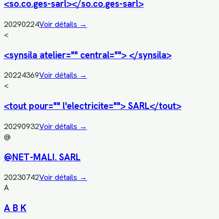
<so.co.ges-sarl></so.co.ges-sarl>
20290224
Voir détails →
<
<synsila atelier="" central=""> </synsila>
20224369
Voir détails →
<
<tout pour="" l'electricite=""> SARL</tout>
20290932
Voir détails →
@
@NET-MALI. SARL
20230742
Voir détails →
A
A B K