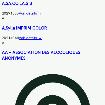
A.SA.CO.LA.S 3
20291505
Voir détails →
A
A.Sylla IMPRIM COLOR
20214044
Voir détails →
A
AA – ASSOCIATION DES ALCOOLIQUES
ANONYMES