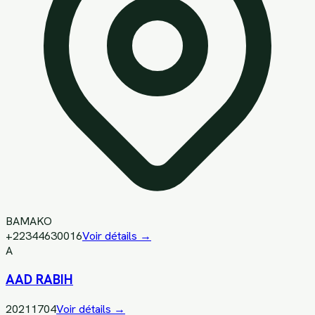
BAMAKO
+22344630016
Voir détails →
A
AAD RABIH
20211704
Voir détails →