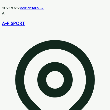
20218782
Voir détails →
A
A-P SPORT