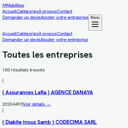
M
MaliAtlas
Accueil
Catégories
À propos
Contact
Demander un devis
Ajouter votre entreprise
Menu
Accueil
Catégories
À propos
Contact
Demander un devis
Ajouter votre entreprise
Toutes les entreprises
100
résultat
s
trouvé
s
(
( Assurances Lafia ) AGENCE DANAYA
20204493
Voir détails →
(
( Diakite Inous Samb ) CODECIMA SARL