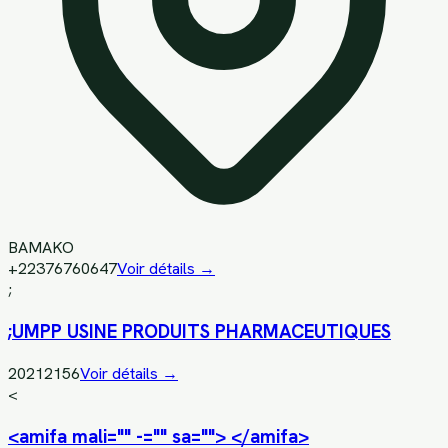
BAMAKO
+22376760647
Voir détails →
;
;UMPP USINE PRODUITS PHARMACEUTIQUES
20212156
Voir détails →
<
<amifa mali="" -="" sa=""> </amifa>