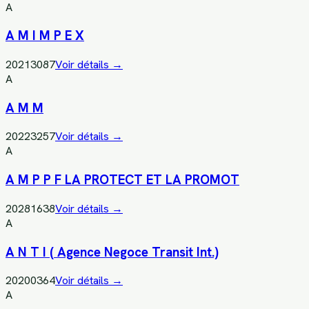
A
A M I M P E X
20213087
Voir détails →
A
A M M
20223257
Voir détails →
A
A M P P F LA PROTECT ET LA PROMOT
20281638
Voir détails →
A
A N T I ( Agence Negoce Transit Int.)
20200364
Voir détails →
A