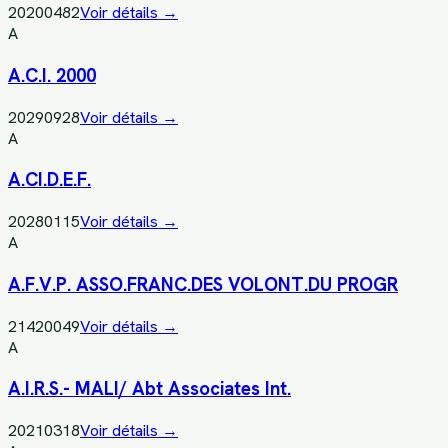
20200482
Voir détails →
A
A.C.I. 2000
20290928
Voir détails →
A
A.CI.D.E.F.
20280115
Voir détails →
A
A.F.V.P. ASSO.FRANC.DES VOLONT.DU PROGR
21420049
Voir détails →
A
A.I.R.S.- MALI/ Abt Associates Int.
20210318
Voir détails →