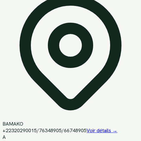
BAMAKO
+22320290015/76348905/66748905
Voir détails →
A