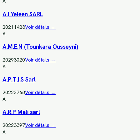
A
A.I.Yeleen SARL
20211423
Voir détails →
A
A.M.E.N (Tounkara Ousseyni)
20293020
Voir détails →
A
A.P.T.I.S Sarl
20222768
Voir détails →
A
A.R.P Mali sarl
20223397
Voir détails →
A