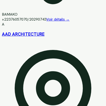
BAMAKO
+22376057070/20290743
Voir détails →
A
AAD ARCHITECTURE