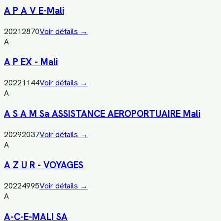
A P A V E-Mali
20212870
Voir détails →
A
A P EX - Mali
20221144
Voir détails →
A
A S A M Sa ASSISTANCE AEROPORTUAIRE Mali
20292037
Voir détails →
A
A Z U R - VOYAGES
20224995
Voir détails →
A
A-C-E-MALI SA