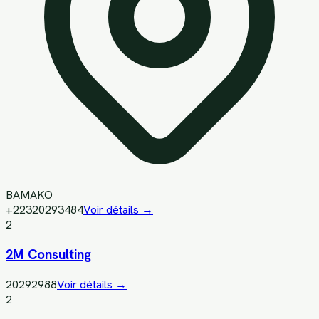
BAMAKO
+22320293484
Voir détails →
2
2M Consulting
20292988
Voir détails →
2