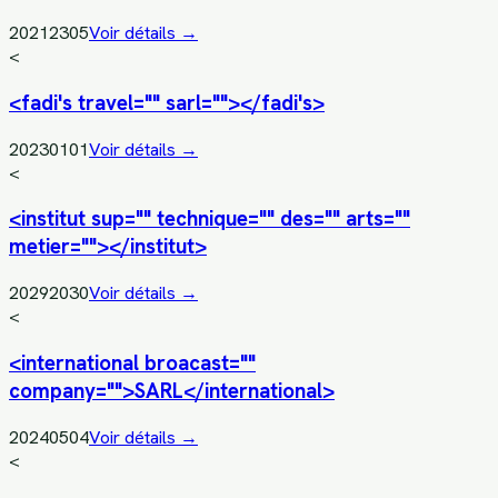
20212305
Voir détails →
<
<fadi's travel="" sarl=""></fadi's>
20230101
Voir détails →
<
<institut sup="" technique="" des="" arts=""
metier=""></institut>
20292030
Voir détails →
<
<international broacast=""
company="">SARL</international>
20240504
Voir détails →
<