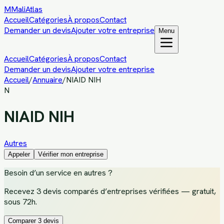
M
MaliAtlas
Accueil
Catégories
À propos
Contact
Demander un devis
Ajouter votre entreprise
Menu
Accueil
Catégories
À propos
Contact
Demander un devis
Ajouter votre entreprise
Accueil
/
Annuaire
/
NIAID NIH
N
NIAID NIH
Autres
Appeler
Vérifier mon entreprise
Besoin d’un service
en autres
?
Recevez
3 devis comparés d’entreprises vérifiées
— gratuit,
sous 72h.
Comparer 3 devis