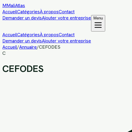
M
MaliAtlas
Accueil
Catégories
À propos
Contact
Demander un devis
Ajouter votre entreprise
Menu
Accueil
Catégories
À propos
Contact
Demander un devis
Ajouter votre entreprise
Accueil
/
Annuaire
/
CEFODES
C
CEFODES