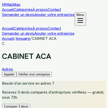
M
MaliAtlas
Accueil
Catégories
À propos
Contact
Demander un devis
Ajouter votre entreprise
Menu
Accueil
Catégories
À propos
Contact
Demander un devis
Ajouter votre entreprise
Accueil
/
Annuaire
/
CABINET ACA
C
CABINET ACA
Autres
Appeler
Vérifier mon entreprise
Besoin d’un service
en autres
?
Recevez
3 devis comparés d’entreprises vérifiées
— gratuit,
sous 72h.
Comparer 3 devis