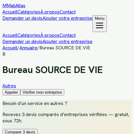
M
MaliAtlas
Accueil
Catégories
À propos
Contact
Demander un devis
Ajouter votre entreprise
Menu
Accueil
Catégories
À propos
Contact
Demander un devis
Ajouter votre entreprise
Accueil
/
Annuaire
/
Bureau SOURCE DE VIE
B
Bureau SOURCE DE VIE
Autres
Appeler
Vérifier mon entreprise
Besoin d’un service
en autres
?
Recevez
3 devis comparés d’entreprises vérifiées
— gratuit,
sous 72h.
Comparer 3 devis