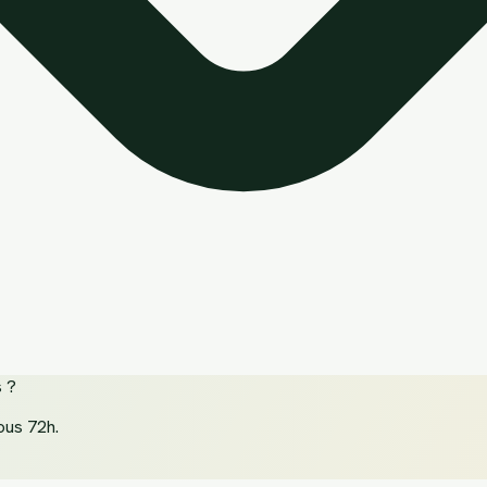
s
?
ous 72h.