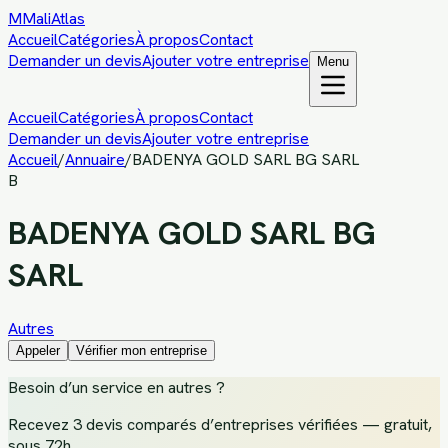
M
MaliAtlas
Accueil
Catégories
À propos
Contact
Demander un devis
Ajouter votre entreprise
Menu
Accueil
Catégories
À propos
Contact
Demander un devis
Ajouter votre entreprise
Accueil
/
Annuaire
/
BADENYA GOLD SARL BG SARL
B
BADENYA GOLD SARL BG
SARL
Autres
Appeler
Vérifier mon entreprise
Besoin d’un service
en autres
?
Recevez
3 devis comparés d’entreprises vérifiées
— gratuit,
sous 72h.