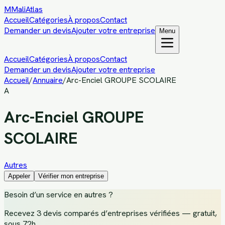
M
MaliAtlas
Accueil
Catégories
À propos
Contact
Demander un devis
Ajouter votre entreprise
Menu
Accueil
Catégories
À propos
Contact
Demander un devis
Ajouter votre entreprise
Accueil
/
Annuaire
/
Arc-Enciel GROUPE SCOLAIRE
A
Arc-Enciel GROUPE
SCOLAIRE
Autres
Appeler
Vérifier mon entreprise
Besoin d’un service
en autres
?
Recevez
3 devis comparés d’entreprises vérifiées
— gratuit,
sous 72h.