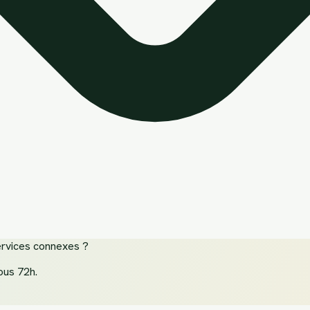
ervices connexes
?
ous 72h.