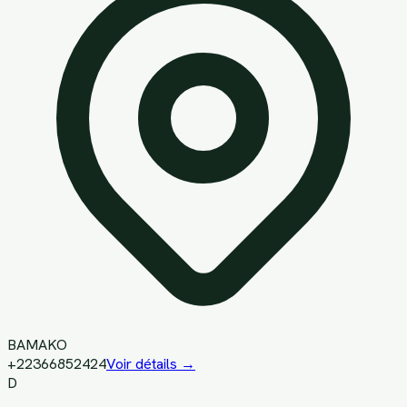
BAMAKO
+22366852424
Voir détails →
D