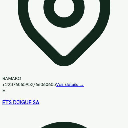
BAMAKO
+22376065952/66060605
Voir détails →
E
ETS DJIGUE SA