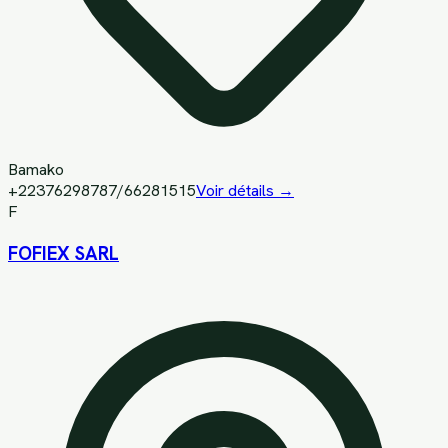
Bamako
+22376298787/66281515
Voir détails →
F
FOFIEX SARL