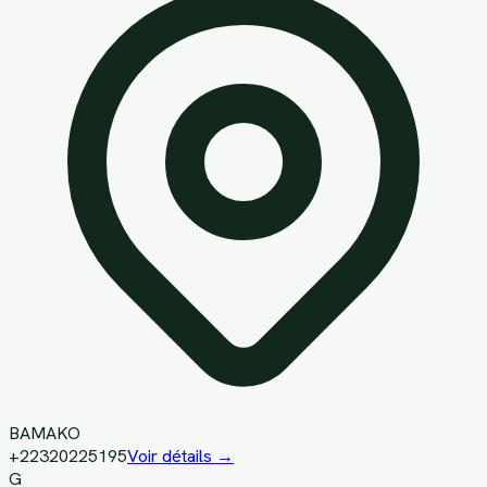
BAMAKO
+22320225195
Voir détails →
G