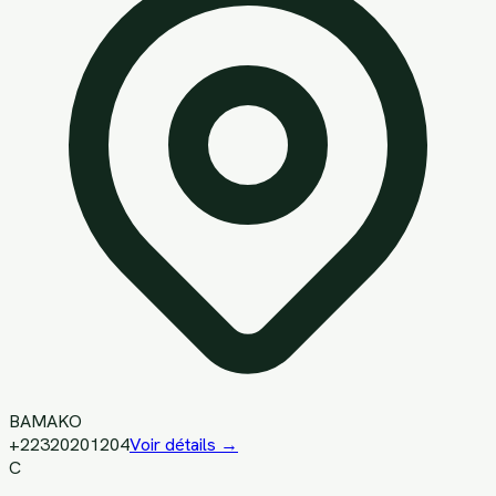
BAMAKO
+22320201204
Voir détails →
C