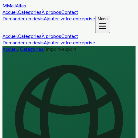
M
MaliAtlas
Accueil
Catégories
À propos
Contact
Demander un devis
Ajouter votre entreprise
Menu
Accueil
Catégories
À propos
Contact
Demander un devis
Ajouter votre entreprise
Accueil
/
Catégories
/
Import-export