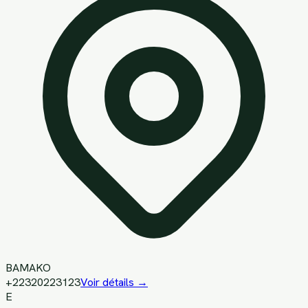
BAMAKO
+22320223123
Voir détails →
E