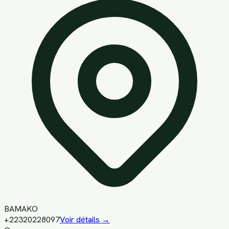
BAMAKO
+22320228097
Voir détails →