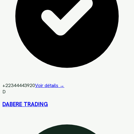
+22344443920
Voir détails →
D
DABERE TRADING