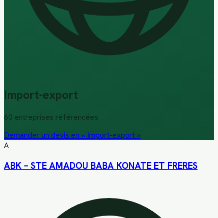
Import-export
60
entreprise
s
référencée
s
Demander un devis en «
Import-export
»
A
ABK – STE AMADOU BABA KONATE ET FRERES