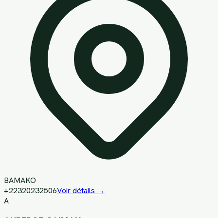
BAMAKO
+22320232506
Voir détails →
A