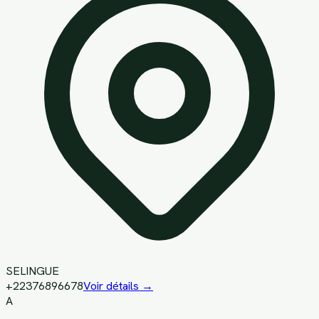
SELINGUE
+22376896678
Voir détails →
A