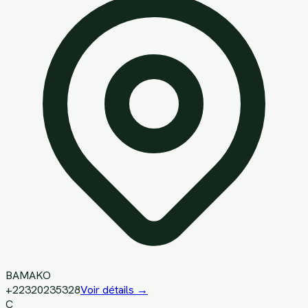
BAMAKO
+22320235328
Voir détails →
C