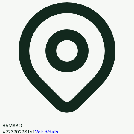
BAMAKO
+22320223161
Voir détails →