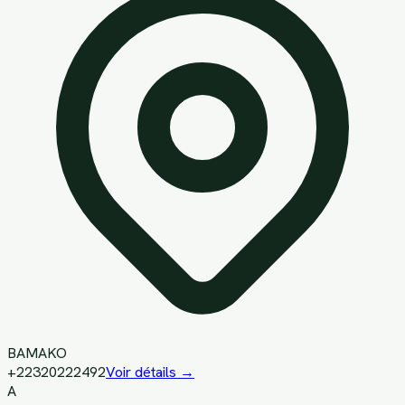
BAMAKO
+22320222492
Voir détails →
A