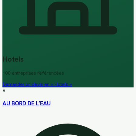
Hotels
100
entreprise
s
référencée
s
Demander un devis en «
Hotels
»
A
AU BORD DE L’EAU