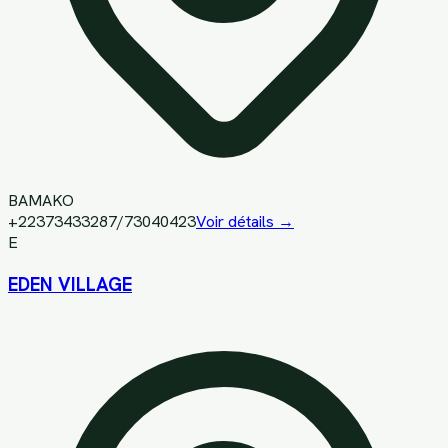
BAMAKO
+22373433287/73040423
Voir détails →
E
EDEN VILLAGE