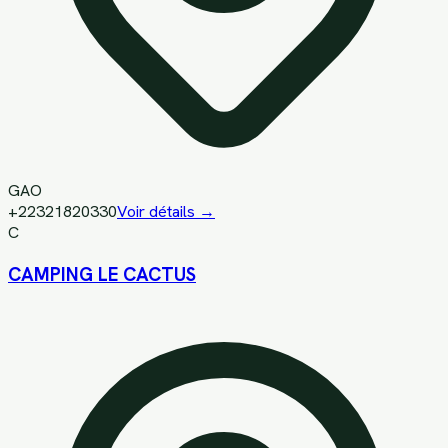
GAO
+22321820330
Voir détails →
C
CAMPING LE CACTUS