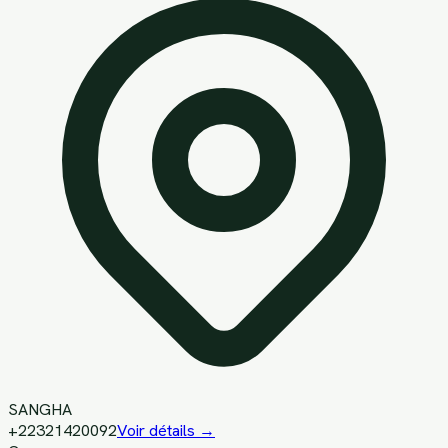
SANGHA
+22321420092
Voir détails →