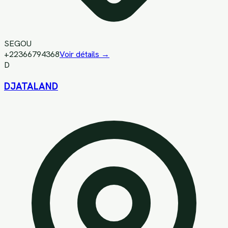
SEGOU
+22366794368
Voir détails →
D
DJATALAND